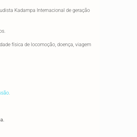
 Budista Kadampa Internacional de geração
os.
cidade física de locomoção, doença, viagem
ssão
.
a.