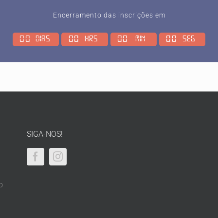
Encerramento das inscrições em
0
0
0
0
0
0
0
0
Dias
Hrs
Min
Seg
SIGA-NOS!
o