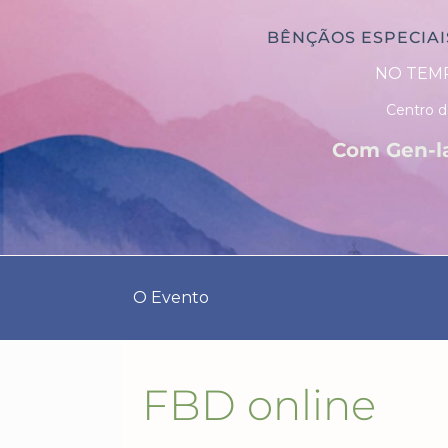
BÊNÇÃOS ESPECIAI
NO TEMP
Centro d
Com
Gen-l
O Evento
FBD online