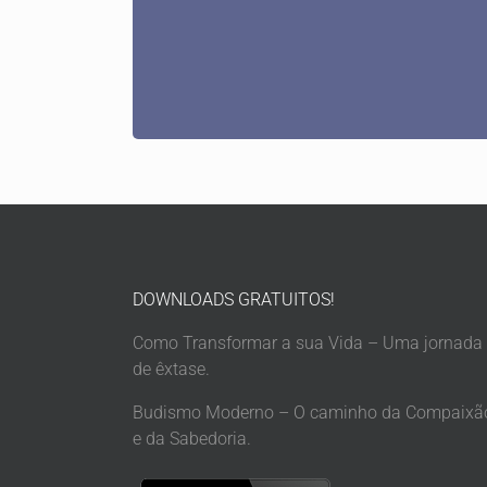
DOWNLOADS GRATUITOS!
Como Transformar a sua Vida – Uma jornada
de êxtase.
Budismo Moderno – O caminho da Compaixã
e da Sabedoria.