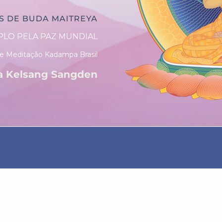
S DE BUDA MAITREYA
LO PELA PAZ MUNDIAL
e Meditação Kadampa Brasil
a Kelsang Sangden