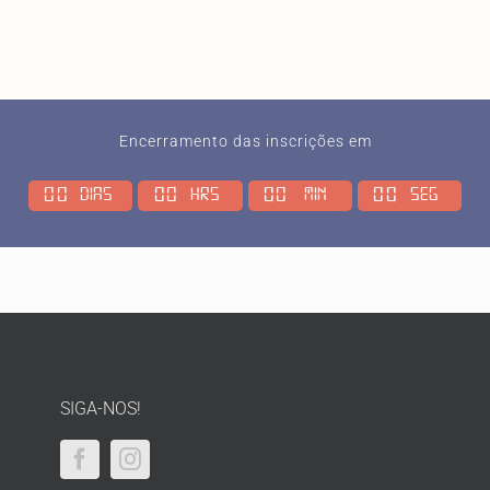
Encerramento das inscrições em
0
0
0
0
0
0
0
0
Dias
Hrs
Min
Seg
SIGA-NOS!