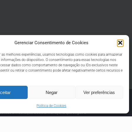
Gerenciar Consentimento de Cookies
r as melhores experiências, usamos tecnologias como cookies para armazenar
 informações do dispositivo. O consentimento para essas tecnologias nos
rocessar dados como comportamento de navegação ou IDs exclusivos neste
nsentir ou retirar o consentimento pode afetar negativamente certos recursos e
ceitar
Negar
Ver preferências
Política de Cookies
 estudo e meditação Budista Mahayana que segue a