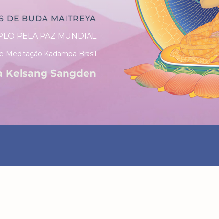
S DE BUDA MAITREYA
LO PELA PAZ MUNDIAL
e Meditação Kadampa Brasil
a Kelsang Sangden