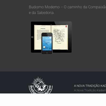
Budismo Moderno – O caminho da Compaixã
e da Sabedoria.
A NOVA TRADIÇÃO KA
A Nova Tradição Kadamp
tradição do Budismo K