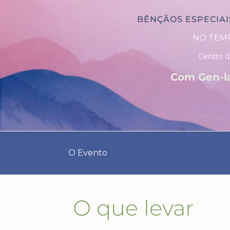
BÊNÇÃOS ESPECIAI
NO TEMP
Centro d
Com
Gen-l
O Evento
O que levar