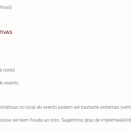
tivas)
IVAS
à noite)
do evento.
limáticas no local do evento podem ser bastante extremas (vento
e possa ser bem fixada ao solo. Sugerimos grau de impermeabil