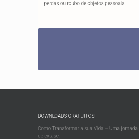
perdas ou roubo de objetos pessoais.
DOWNLOADS GRATUITOS!
Como Transformar a sua Vida – Uma jornada
de êxtase.