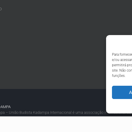
o
Para fornece
e/ou acessar
permitirá p
site. Não co
funções.
A
DAMPA
a – União Budista Kadampa Internacional é uma associação internacional de
adampa fundada pelo Venerável Geshe Kelsang Gyatso.