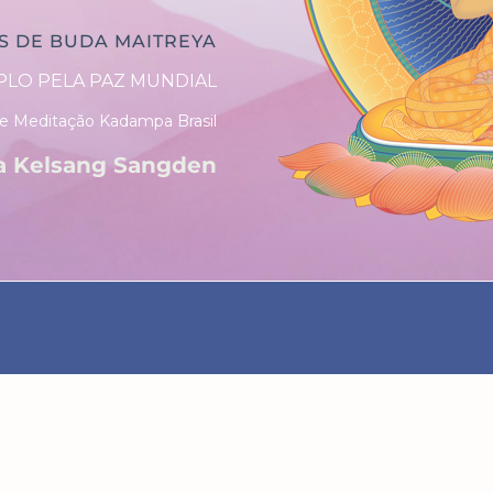
S DE BUDA MAITREYA
LO PELA PAZ MUNDIAL
e Meditação Kadampa Brasil
a Kelsang Sangden