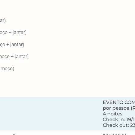
ar)
oço + jantar)
ço + jantar)
moço + jantar)
almoço)
EVENTO CO
por pessoa (
4 noites
Check in: 19/1
Check out: 23