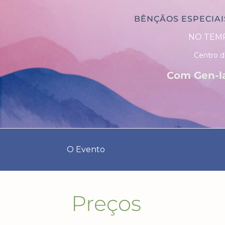
BÊNÇÃOS ESPECIAI
NO TEMP
Centro d
Com
Gen-l
O Evento
Preços