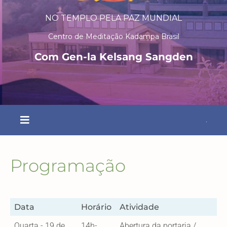
NO TEMPLO PELA PAZ MUNDIAL
Centro de Meditação Kadampa Brasil
Com
Gen-la Kelsang Sangden

Programação
Data
Horário
Atividade
Quarta - 19 de
14h-
Abertura da portaria /