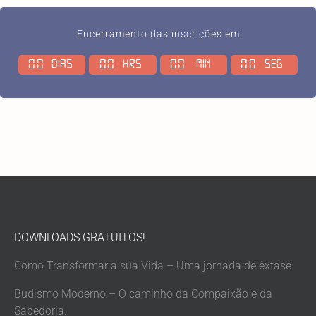
Encerramento das inscrições em
0
0
0
0
0
0
0
0
Dias
Hrs
Min
Seg
DOWNLOADS GRATUITOS!
Como Transformar a sua Vida – Uma jornada de êxtase.
Budismo Moderno – O caminho da Compaixão e da
Sabedoria.